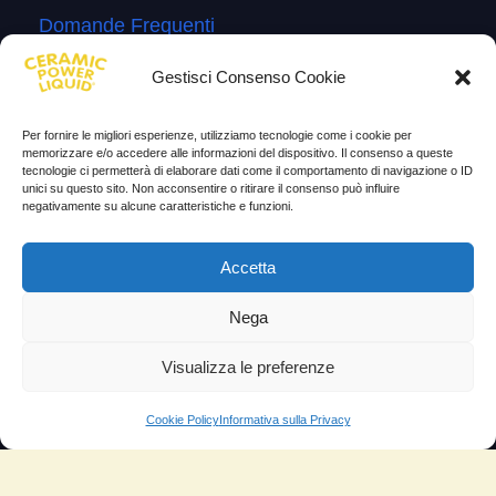
Domande Frequenti
Lascia la tua testimonianza
Gestisci Consenso Cookie
News
Per fornire le migliori esperienze, utilizziamo tecnologie come i cookie per
TESTIMONIANZE
memorizzare e/o accedere alle informazioni del dispositivo. Il consenso a queste
tecnologie ci permetterà di elaborare dati come il comportamento di navigazione o ID
unici su questo sito. Non acconsentire o ritirare il consenso può influire
Molto soddisfatti
negativamente su alcune caratteristiche e funzioni.
Risparmio di carburante
Accetta
Aumento di potenza e velocità
Nega
Minor consumo di olio
Visualizza le preferenze
Riduzione della rumorosità
Riduzione gas di scarico
Cookie Policy
Informativa sulla Privacy
Motore dura più a lungo
Moto