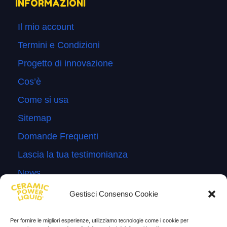
INFORMAZIONI
Il mio account
Termini e Condizioni
Progetto di innovazione
Cos’è
Come si usa
Sitemap
Domande Frequenti
Lascia la tua testimonianza
News
Gestisci Consenso Cookie
TESTIMONIANZE
Molto soddisfatti
Per fornire le migliori esperienze, utilizziamo tecnologie come i cookie per