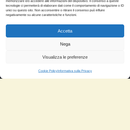
memorizzare e/o accedere alle informazioni del dispositivo. Il consenso a queste
Risparmio di carburante
tecnologie ci permetterà di elaborare dati come il comportamento di navigazione o ID
unici su questo sito. Non acconsentire o ritirare il consenso può influire
negativamente su alcune caratteristiche e funzioni.
Aumento di potenza e velocità
Minor consumo di olio
Accetta
Riduzione della rumorosità
Nega
Riduzione gas di scarico
Visualizza le preferenze
Motore dura più a lungo
Moto
Cookie Policy
Informativa sulla Privacy
Piloti sportivi
Aerei
Auto
Camper
Meccanici