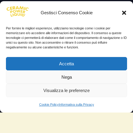
Lascia la tua testimonianza
Gestisci Consenso Cookie
News
Per fornire le migliori esperienze, utilizziamo tecnologie come i cookie per
TESTIMONIANZE
memorizzare e/o accedere alle informazioni del dispositivo. Il consenso a queste
tecnologie ci permetterà di elaborare dati come il comportamento di navigazione o ID
unici su questo sito. Non acconsentire o ritirare il consenso può influire
Molto soddisfatti
negativamente su alcune caratteristiche e funzioni.
Risparmio di carburante
Accetta
Aumento di potenza e velocità
Minor consumo di olio
Nega
Riduzione della rumorosità
Visualizza le preferenze
Riduzione gas di scarico
Cookie Policy
Informativa sulla Privacy
Motore dura più a lungo
Moto
Piloti sportivi