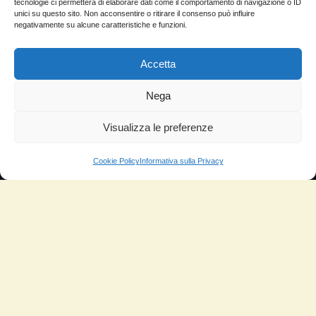
tecnologie ci permetterà di elaborare dati come il comportamento di navigazione o ID
Domande Frequenti
unici su questo sito. Non acconsentire o ritirare il consenso può influire
negativamente su alcune caratteristiche e funzioni.
Lascia la tua testimonianza
Accetta
News
Nega
TESTIMONIANZE
Visualizza le preferenze
Molto soddisfatti
Risparmio di carburante
Cookie Policy
Informativa sulla Privacy
Aumento di potenza e velocità
Minor consumo di olio
Riduzione della rumorosità
Riduzione gas di scarico
Motore dura più a lungo
Moto