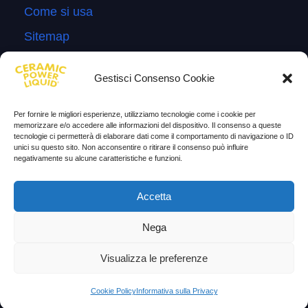
Come si usa
Sitemap
Domande Frequenti
Gestisci Consenso Cookie
Lascia la tua testimonianza
News
Per fornire le migliori esperienze, utilizziamo tecnologie come i cookie per
memorizzare e/o accedere alle informazioni del dispositivo. Il consenso a queste
tecnologie ci permetterà di elaborare dati come il comportamento di navigazione o ID
TESTIMONIANZE
unici su questo sito. Non acconsentire o ritirare il consenso può influire
negativamente su alcune caratteristiche e funzioni.
Molto soddisfatti
Accetta
Risparmio di carburante
Aumento di potenza e velocità
Nega
Minor consumo di olio
Visualizza le preferenze
Riduzione della rumorosità
Cookie Policy
Informativa sulla Privacy
Riduzione gas di scarico