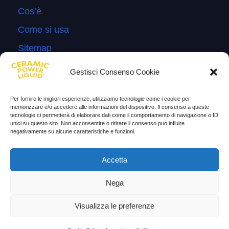
Cos’è
Come si usa
Sitemap
Domande Frequenti
Gestisci Consenso Cookie
Lascia la tua testimonianza
Per fornire le migliori esperienze, utilizziamo tecnologie come i cookie per
News
memorizzare e/o accedere alle informazioni del dispositivo. Il consenso a queste
tecnologie ci permetterà di elaborare dati come il comportamento di navigazione o ID
unici su questo sito. Non acconsentire o ritirare il consenso può influire
TESTIMONIANZE
negativamente su alcune caratteristiche e funzioni.
Molto soddisfatti
Accetta
Risparmio di carburante
Nega
Aumento di potenza e velocità
Visualizza le preferenze
Minor consumo di olio
Riduzione della rumorosità