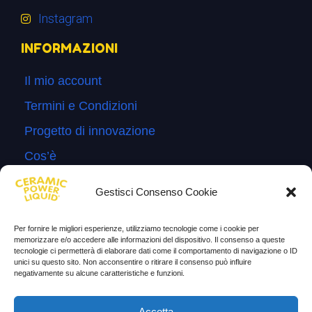
Instagram
INFORMAZIONI
Il mio account
Termini e Condizioni
Progetto di innovazione
Cos’è
Come si usa
Gestisci Consenso Cookie
Sitemap
Per fornire le migliori esperienze, utilizziamo tecnologie come i cookie per
Domande Frequenti
memorizzare e/o accedere alle informazioni del dispositivo. Il consenso a queste
tecnologie ci permetterà di elaborare dati come il comportamento di navigazione o ID
Lascia la tua testimonianza
unici su questo sito. Non acconsentire o ritirare il consenso può influire
negativamente su alcune caratteristiche e funzioni.
News
Accetta