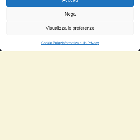
TESTIMONIANZE
Nega
Molto soddisfatti
Risparmio di carburante
Visualizza le preferenze
Aumento di potenza e velocità
Cookie Policy
Informativa sulla Privacy
Minor consumo di olio
Riduzione della rumorosità
Riduzione gas di scarico
Motore dura più a lungo
Moto
Piloti sportivi
Aerei
Auto
Camper