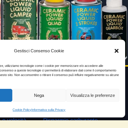
Gestisci Consenso Cookie
enze, utilizziamo tecnologie come i cookie per memorizzare e/o accedere alle
Il consenso a queste tecnologie ci permetterà di elaborare dati come il comportamento
uesto sito. Non acconsentire o ritirare il consenso può influire negativamente su alcune
VIDEO TESTIMONIANZE
Nega
Visualizza le preferenze
Prezzo
ante
Testimoni soddisfatti
Cookie Policy
Informativa sulla Privacy
e velocità
Risparmio carburante