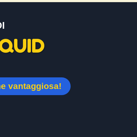
I
QUID
ne vantaggiosa!