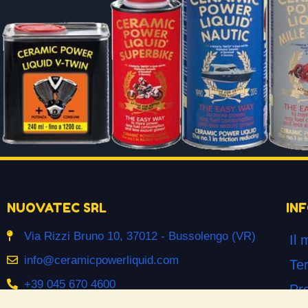
NUOVATEC SRL
IN
Via Rizzi Bruno 10, 37012 - Bussolengo (VR)
Il 
info@ceramicpowerliquid.com
Ter
+39 045 670 4600
Pr