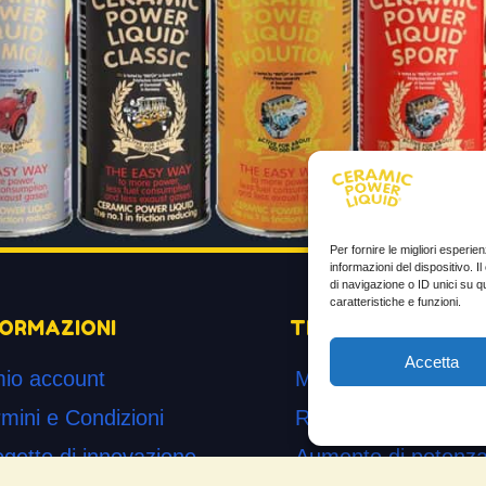
Per fornire le migliori esperi
informazioni del dispositivo. 
di navigazione o ID unici su q
caratteristiche e funzioni.
FORMAZIONI
TESTIMONIANZE
Accetta
mio account
Molto soddisfatti
mini e Condizioni
Risparmio di carbur
ogetto di innovazione
Aumento di potenza 