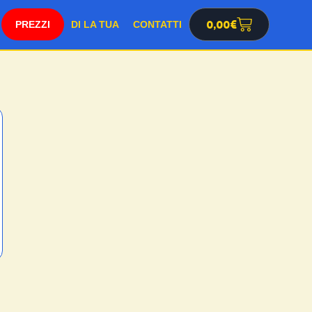
SHOP
0,00
€
DI LA TUA
CONTATTI