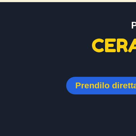
CER
Prendilo diret