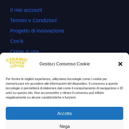
Il mio account
Termini e Condizioni
Progetto di innovazione
Cos’è
Come si usa
Sitemap
Gestisci Consenso Cookie
Domande Frequenti
Per fornire le migliori esperienze, utilizziamo tecnologie come i cookie per
Lascia la tua testimonianza
memorizzare e/o accedere alle informazioni del dispositivo. Il consenso a queste
tecnologie ci permetterà di elaborare dati come il comportamento di navigazione o ID
News
unici su questo sito. Non acconsentire o ritirare il consenso può influire
negativamente su alcune caratteristiche e funzioni.
TESTIMONIANZE
Accetta
Molto soddisfatti
Nega