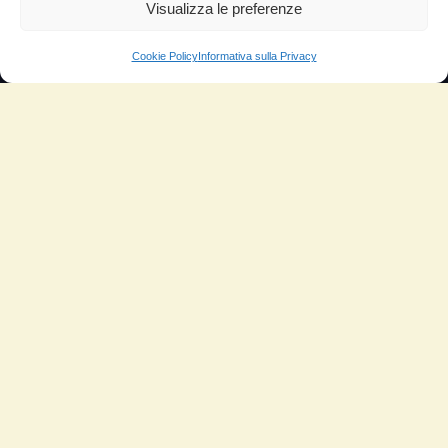
Aumento di potenza e velocità
Visualizza le preferenze
Minor consumo di olio
Cookie Policy
Informativa sulla Privacy
Riduzione della rumorosità
Riduzione gas di scarico
Motore dura più a lungo
Moto
Piloti sportivi
Aerei
Auto
Camper
Meccanici
Nautica
Industriale