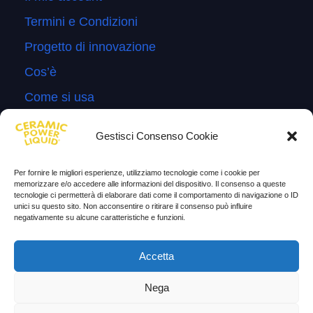
Termini e Condizioni
Progetto di innovazione
Cos’è
Come si usa
Sitemap
Gestisci Consenso Cookie
Domande Frequenti
Lascia la tua testimonianza
Per fornire le migliori esperienze, utilizziamo tecnologie come i cookie per
memorizzare e/o accedere alle informazioni del dispositivo. Il consenso a queste
News
tecnologie ci permetterà di elaborare dati come il comportamento di navigazione o ID
unici su questo sito. Non acconsentire o ritirare il consenso può influire
negativamente su alcune caratteristiche e funzioni.
TESTIMONIANZE
Accetta
Molto soddisfatti
Nega
Risparmio di carburante