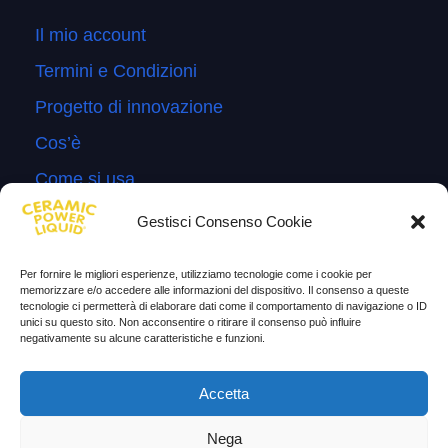
Il mio account
Termini e Condizioni
Progetto di innovazione
Cos’è
Come si usa
Sitemap
Gestisci Consenso Cookie
Domande Frequenti
Per fornire le migliori esperienze, utilizziamo tecnologie come i cookie per
Lascia la tua testimonianza
memorizzare e/o accedere alle informazioni del dispositivo. Il consenso a queste
tecnologie ci permetterà di elaborare dati come il comportamento di navigazione o ID
News
unici su questo sito. Non acconsentire o ritirare il consenso può influire
negativamente su alcune caratteristiche e funzioni.
TESTIMONIANZE
Accetta
Molto soddisfatti
Nega