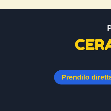
CER
Prendilo diret