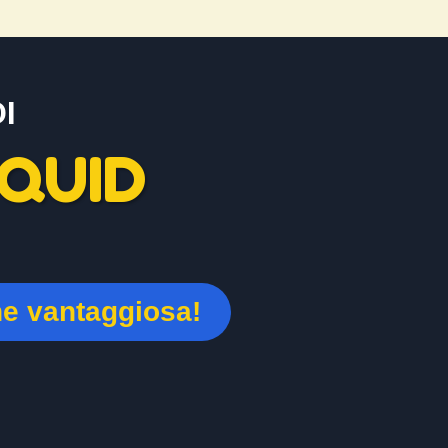
I
QUID
ne vantaggiosa!