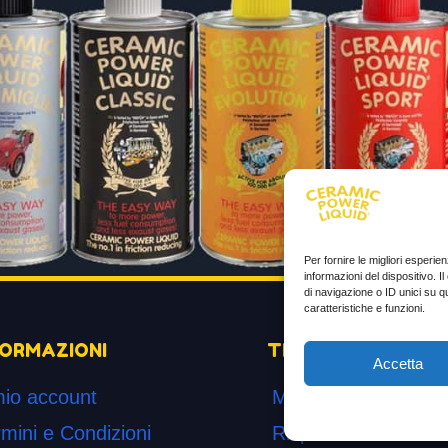
Per fornire le migliori esperi
informazioni del dispositivo. 
di navigazione o ID unici su q
caratteristiche e funzioni.
FORMAZIONI
TESTIMONIANZE
Accetta
mio account
Molto soddisfatti
mini e Condizioni
Risparmio di carbur