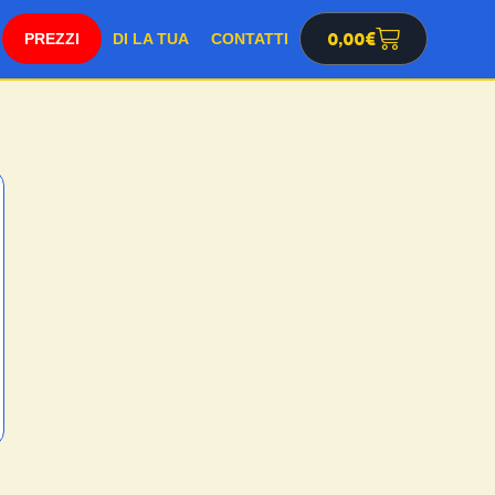
SHOP
0,00
€
DI LA TUA
CONTATTI