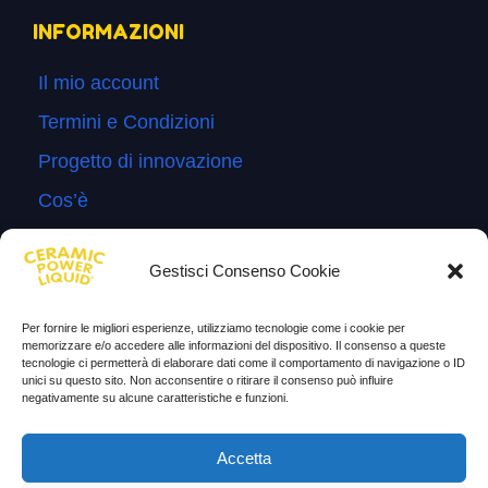
INFORMAZIONI
Il mio account
Termini e Condizioni
Progetto di innovazione
Cos’è
Come si usa
Gestisci Consenso Cookie
Sitemap
Domande Frequenti
Per fornire le migliori esperienze, utilizziamo tecnologie come i cookie per
memorizzare e/o accedere alle informazioni del dispositivo. Il consenso a queste
Lascia la tua testimonianza
tecnologie ci permetterà di elaborare dati come il comportamento di navigazione o ID
unici su questo sito. Non acconsentire o ritirare il consenso può influire
News
negativamente su alcune caratteristiche e funzioni.
TESTIMONIANZE
Accetta