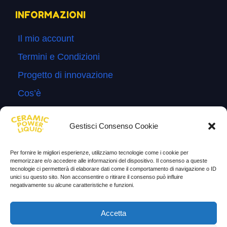
INFORMAZIONI
Il mio account
Termini e Condizioni
Progetto di innovazione
Cos’è
Come si usa
Gestisci Consenso Cookie
Sitemap
Domande Frequenti
Per fornire le migliori esperienze, utilizziamo tecnologie come i cookie per
memorizzare e/o accedere alle informazioni del dispositivo. Il consenso a queste
Lascia la tua testimonianza
tecnologie ci permetterà di elaborare dati come il comportamento di navigazione o ID
unici su questo sito. Non acconsentire o ritirare il consenso può influire
News
negativamente su alcune caratteristiche e funzioni.
TESTIMONIANZE
Accetta