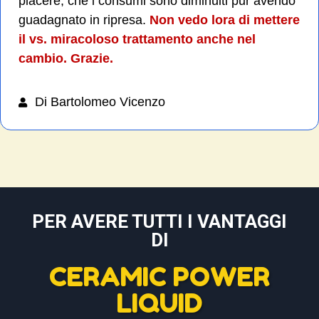
piacere, che i consumi sono diminuiti pur avendo
guadagnato in ripresa.
Non vedo lora di mettere
il vs. miracoloso trattamento anche nel
cambio. Grazie.
Di Bartolomeo Vicenzo
PER AVERE TUTTI I VANTAGGI
DI
CERAMIC POWER
LIQUID