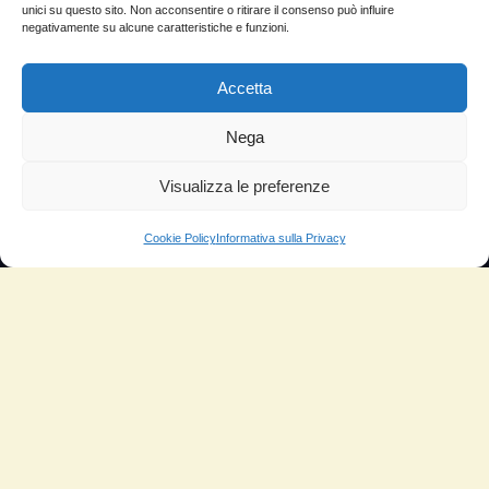
Domande Frequenti
unici su questo sito. Non acconsentire o ritirare il consenso può influire
negativamente su alcune caratteristiche e funzioni.
Lascia la tua testimonianza
News
Accetta
TESTIMONIANZE
Nega
Visualizza le preferenze
Molto soddisfatti
Risparmio di carburante
Cookie Policy
Informativa sulla Privacy
Aumento di potenza e velocità
Minor consumo di olio
Riduzione della rumorosità
Riduzione gas di scarico
Motore dura più a lungo
Moto