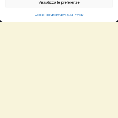
Aumento di potenza e velocità
Visualizza le preferenze
Minor consumo di olio
Cookie Policy
Informativa sulla Privacy
Riduzione della rumorosità
Riduzione gas di scarico
Motore dura più a lungo
Moto
Piloti sportivi
Aerei
Auto
Camper
Meccanici
Nautica
Industriale