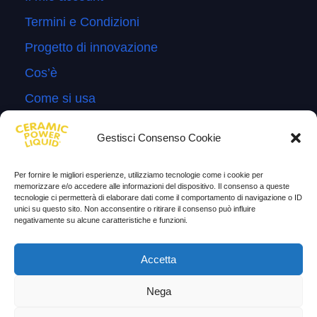
Termini e Condizioni
Progetto di innovazione
Cos’è
Come si usa
Sitemap
Gestisci Consenso Cookie
Domande Frequenti
Lascia la tua testimonianza
Per fornire le migliori esperienze, utilizziamo tecnologie come i cookie per
memorizzare e/o accedere alle informazioni del dispositivo. Il consenso a queste
News
tecnologie ci permetterà di elaborare dati come il comportamento di navigazione o ID
unici su questo sito. Non acconsentire o ritirare il consenso può influire
negativamente su alcune caratteristiche e funzioni.
TESTIMONIANZE
Accetta
Molto soddisfatti
Nega
Risparmio di carburante