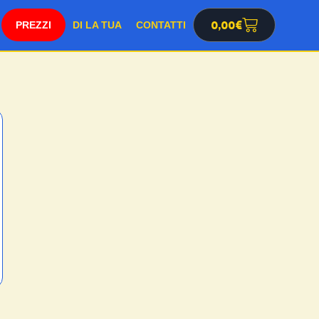
SHOP
0,00
€
DI LA TUA
CONTATTI