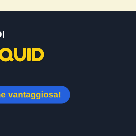
I
QUID
ne vantaggiosa!