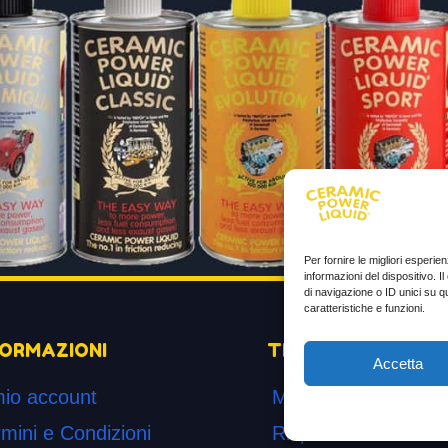
Per fornire le migliori esperi
informazioni del dispositivo. 
di navigazione o ID unici su q
caratteristiche e funzioni.
FORMAZIONI
TESTIMONIANZE
Accetta
mio account
Molto soddisfatti
mini e Condizioni
Risparmio di carbur