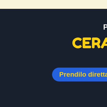
CER
Prendilo diret