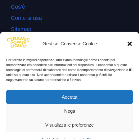
Cos’è
Come si usa
Sitemap
Domande Frequenti
Gestisci Consenso Cookie
Lascia la tua testimonianza
Per fornire le migliori esperienze, utilizziamo tecnologie come i cookie per
News
memorizzare e/o accedere alle informazioni del dispositivo. Il consenso a queste
tecnologie ci permetterà di elaborare dati come il comportamento di navigazione o ID
unici su questo sito. Non acconsentire o ritirare il consenso può influire
TESTIMONIANZE
negativamente su alcune caratteristiche e funzioni.
Molto soddisfatti
Accetta
Risparmio di carburante
Nega
Aumento di potenza e velocità
Visualizza le preferenze
Minor consumo di olio
Riduzione della rumorosità