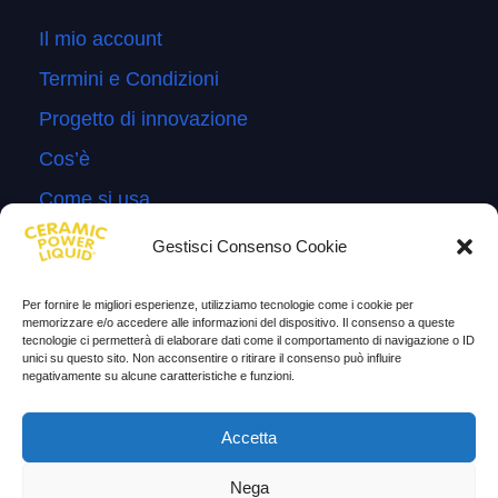
Il mio account
Termini e Condizioni
Progetto di innovazione
Cos’è
Come si usa
Sitemap
Gestisci Consenso Cookie
Domande Frequenti
Per fornire le migliori esperienze, utilizziamo tecnologie come i cookie per
Lascia la tua testimonianza
memorizzare e/o accedere alle informazioni del dispositivo. Il consenso a queste
tecnologie ci permetterà di elaborare dati come il comportamento di navigazione o ID
News
unici su questo sito. Non acconsentire o ritirare il consenso può influire
negativamente su alcune caratteristiche e funzioni.
TESTIMONIANZE
Accetta
Molto soddisfatti
Nega