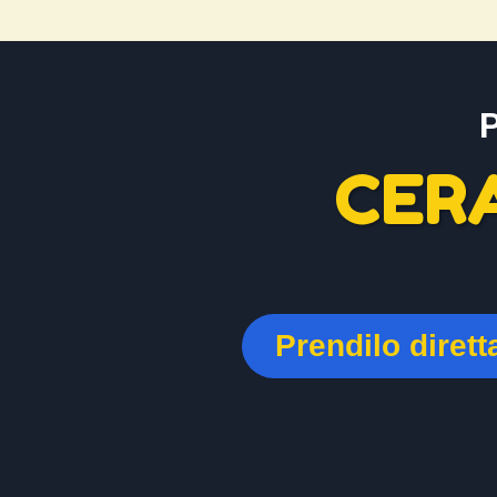
CER
Prendilo diret