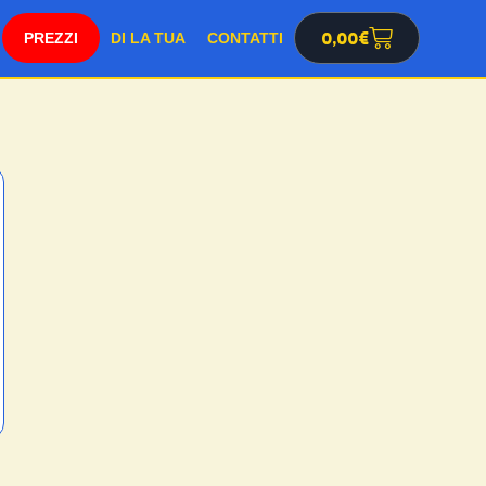
SHOP
0,00
€
DI LA TUA
CONTATTI