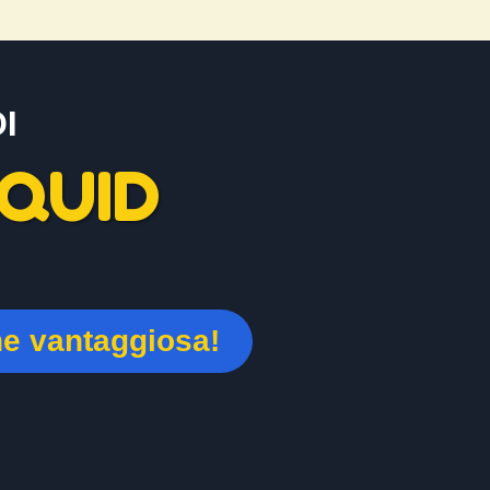
I
QUID
ne vantaggiosa!