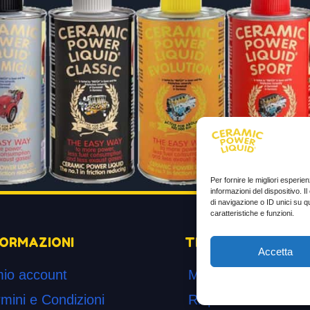
Per fornire le migliori esperi
informazioni del dispositivo. 
di navigazione o ID unici su q
caratteristiche e funzioni.
FORMAZIONI
TESTIMONIANZE
Accetta
mio account
Molto soddisfatti
mini e Condizioni
Risparmio di carbur