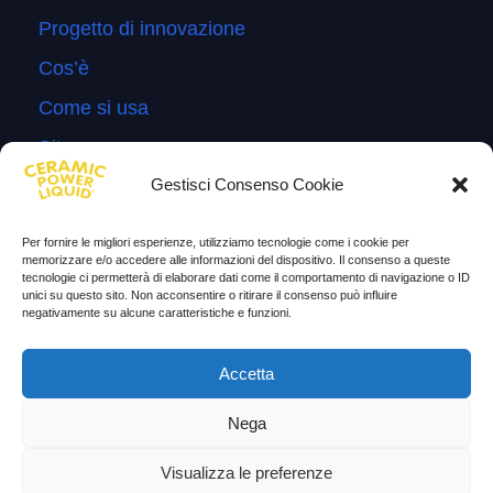
Progetto di innovazione
Cos’è
Come si usa
Sitemap
Gestisci Consenso Cookie
Domande Frequenti
Lascia la tua testimonianza
Per fornire le migliori esperienze, utilizziamo tecnologie come i cookie per
memorizzare e/o accedere alle informazioni del dispositivo. Il consenso a queste
News
tecnologie ci permetterà di elaborare dati come il comportamento di navigazione o ID
unici su questo sito. Non acconsentire o ritirare il consenso può influire
negativamente su alcune caratteristiche e funzioni.
TESTIMONIANZE
Molto soddisfatti
Accetta
Risparmio di carburante
Nega
Aumento di potenza e velocità
Visualizza le preferenze
Minor consumo di olio