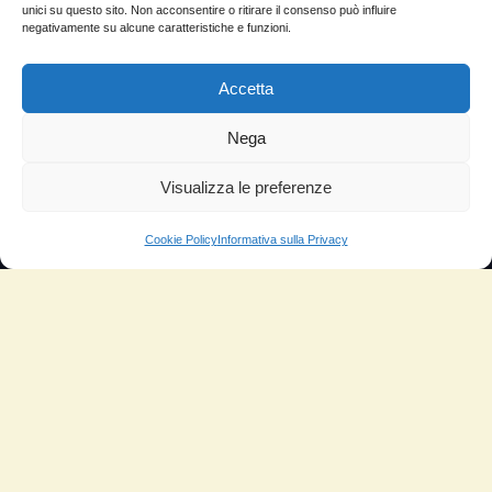
Domande Frequenti
unici su questo sito. Non acconsentire o ritirare il consenso può influire
negativamente su alcune caratteristiche e funzioni.
Lascia la tua testimonianza
News
Accetta
TESTIMONIANZE
Nega
Visualizza le preferenze
Molto soddisfatti
Risparmio di carburante
Cookie Policy
Informativa sulla Privacy
Aumento di potenza e velocità
Minor consumo di olio
Riduzione della rumorosità
Riduzione gas di scarico
Motore dura più a lungo
Moto