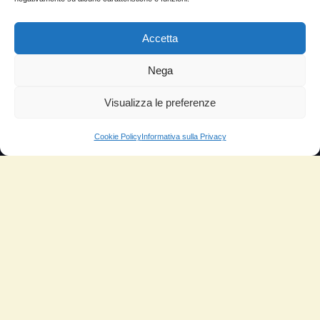
Lascia la tua testimonianza
News
Accetta
TESTIMONIANZE
Nega
Molto soddisfatti
Visualizza le preferenze
Risparmio di carburante
Cookie Policy
Informativa sulla Privacy
Aumento di potenza e velocità
Minor consumo di olio
Riduzione della rumorosità
Riduzione gas di scarico
Motore dura più a lungo
Moto
Piloti sportivi