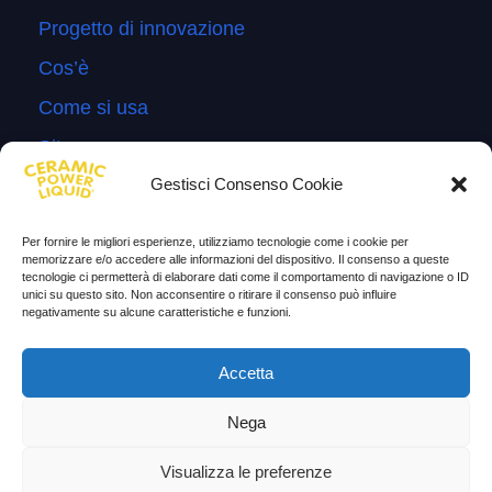
Progetto di innovazione
Cos’è
Come si usa
Sitemap
Gestisci Consenso Cookie
Domande Frequenti
Lascia la tua testimonianza
Per fornire le migliori esperienze, utilizziamo tecnologie come i cookie per
memorizzare e/o accedere alle informazioni del dispositivo. Il consenso a queste
News
tecnologie ci permetterà di elaborare dati come il comportamento di navigazione o ID
unici su questo sito. Non acconsentire o ritirare il consenso può influire
negativamente su alcune caratteristiche e funzioni.
TESTIMONIANZE
Molto soddisfatti
Accetta
Risparmio di carburante
Nega
Aumento di potenza e velocità
Visualizza le preferenze
Minor consumo di olio