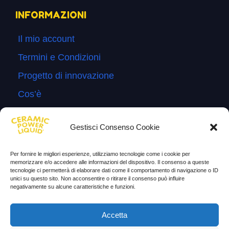
INFORMAZIONI
Il mio account
Termini e Condizioni
Progetto di innovazione
Cos’è
Come si usa
Gestisci Consenso Cookie
Sitemap
Domande Frequenti
Per fornire le migliori esperienze, utilizziamo tecnologie come i cookie per
memorizzare e/o accedere alle informazioni del dispositivo. Il consenso a queste
Lascia la tua testimonianza
tecnologie ci permetterà di elaborare dati come il comportamento di navigazione o ID
unici su questo sito. Non acconsentire o ritirare il consenso può influire
News
negativamente su alcune caratteristiche e funzioni.
TESTIMONIANZE
Accetta