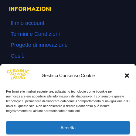
INFORMAZIONI
Il mio account
Termini e Condizioni
Progetto di innovazione
Cos’è
Come si usa
Gestisci Consenso Cookie
Sitemap
Domande Frequenti
Per fornire le migliori esperienze, utilizziamo tecnologie come i cookie per
memorizzare e/o accedere alle informazioni del dispositivo. Il consenso a queste
Lascia la tua testimonianza
tecnologie ci permetterà di elaborare dati come il comportamento di navigazione o ID
unici su questo sito. Non acconsentire o ritirare il consenso può influire
News
negativamente su alcune caratteristiche e funzioni.
TESTIMONIANZE
Accetta