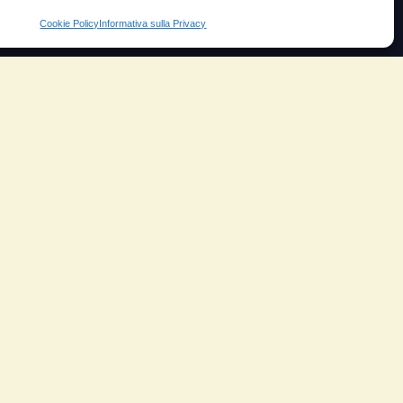
Cookie Policy
Informativa sulla Privacy
Prezzo
ante
Testimoni soddisfatti
e velocità
Risparmio carburante
io
Minor consumo olio
orosità
Aumento potenza e velocità
arico
Motore dura di più
ungo
Riduzione del rumore
Riduzione gas scarico
Piloti sportivi
Moto e scooter
Camion
Aereo