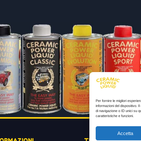
Per fornire le migliori esperi
informazioni del dispositivo. 
di navigazione o ID unici su q
caratteristiche e funzioni.
Accetta
FORMAZIONI
TESTIMONIANZE