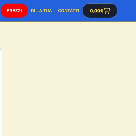
SHOP
0,00
€
DI LA TUA
CONTATTI