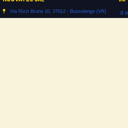
Via Rizzi Bruno 10, 37012 - Bussolengo (VR)
Il 
info@ceramicpowerliquid.com
Ter
+39 045 670 4600
Pr
Co
SEGUICI SU
Co
Facebook
Si
YouTube
Do
Instagram
Las
Ne