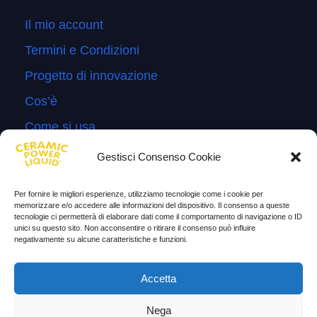
Il mio account
Termini e Condizioni
Progetto di innovazione
Cos’è
Come si usa
Sitemap
Gestisci Consenso Cookie
Domande Frequenti
Per fornire le migliori esperienze, utilizziamo tecnologie come i cookie per
Lascia la tua testimonianza
memorizzare e/o accedere alle informazioni del dispositivo. Il consenso a queste
tecnologie ci permetterà di elaborare dati come il comportamento di navigazione o ID
News
unici su questo sito. Non acconsentire o ritirare il consenso può influire
negativamente su alcune caratteristiche e funzioni.
TESTIMONIANZE
Accetta
Molto soddisfatti
Nega