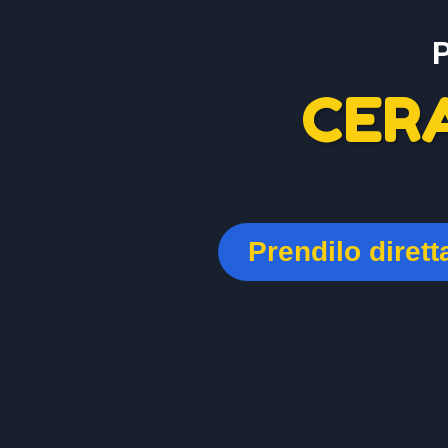
CER
Prendilo diret