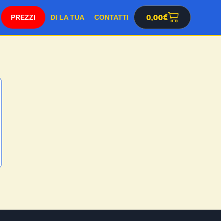
SHOP
0,00
€
DI LA TUA
CONTATTI