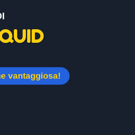
I
QUID
ne vantaggiosa!