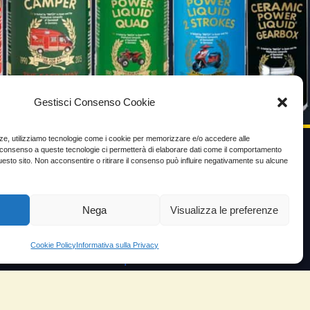
Gestisci Consenso Cookie
enze, utilizziamo tecnologie come i cookie per memorizzare e/o accedere alle
Il consenso a queste tecnologie ci permetterà di elaborare dati come il comportamento
uesto sito. Non acconsentire o ritirare il consenso può influire negativamente su alcune
VIDEO TESTIMONIANZE
Prezzo
Nega
Visualizza le preferenze
ante
Testimoni soddisfatti
Cookie Policy
Informativa sulla Privacy
e velocità
Risparmio carburante
io
Minor consumo olio
orosità
Aumento potenza e velocità