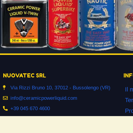
NUOVATEC SRL
IN
Via Rizzi Bruno 10, 37012 - Bussolengo (VR)
Il 
info@ceramicpowerliquid.com
Ter
+39 045 670 4600
Pr
Co
SEGUICI SU
Co