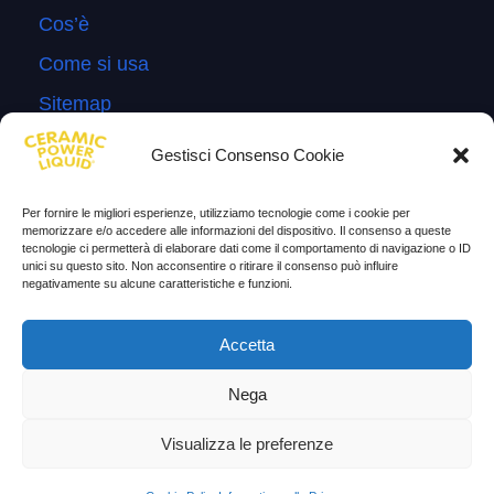
Cos’è
Come si usa
Sitemap
Domande Frequenti
Gestisci Consenso Cookie
Lascia la tua testimonianza
Per fornire le migliori esperienze, utilizziamo tecnologie come i cookie per
News
memorizzare e/o accedere alle informazioni del dispositivo. Il consenso a queste
tecnologie ci permetterà di elaborare dati come il comportamento di navigazione o ID
unici su questo sito. Non acconsentire o ritirare il consenso può influire
TESTIMONIANZE
negativamente su alcune caratteristiche e funzioni.
Molto soddisfatti
Accetta
Risparmio di carburante
Nega
Aumento di potenza e velocità
Visualizza le preferenze
Minor consumo di olio
Riduzione della rumorosità