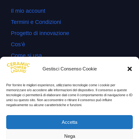
Il mio account
Termini e Condizioni
Progetto di innovazione
Cos’è
Come si usa
Sitemap
Gestisci Consenso Cookie
Domande Frequenti
Per fornire le migliori esperienze, utilizziamo tecnologie come i cookie per
Lascia la tua testimonianza
memorizzare e/o accedere alle informazioni del dispositivo. Il consenso a queste
tecnologie ci permetterà di elaborare dati come il comportamento di navigazione o ID
News
unici su questo sito. Non acconsentire o ritirare il consenso può influire
negativamente su alcune caratteristiche e funzioni.
TESTIMONIANZE
Accetta
Molto soddisfatti
Nega