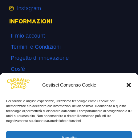
Instagram
INFORMAZIONI
Il mio account
Termini e Condizioni
Progetto di innovazione
Cos’è
Come si usa
Gestisci Consenso Cookie
Sitemap
Per fornire le migliori esperienze, utilizziamo tecnologie come i cookie per
Domande Frequenti
memorizzare e/o accedere alle informazioni del dispositivo. Il consenso a queste
tecnologie ci permetterà di elaborare dati come il comportamento di navigazione o ID
Lascia la tua testimonianza
unici su questo sito. Non acconsentire o ritirare il consenso può influire
negativamente su alcune caratteristiche e funzioni.
News
Accetta