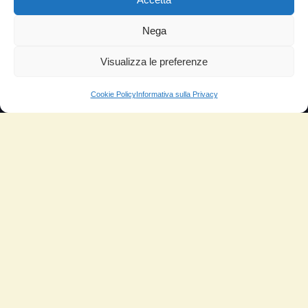
TESTIMONIANZE
Nega
Molto soddisfatti
Risparmio di carburante
Visualizza le preferenze
Aumento di potenza e velocità
Cookie Policy
Informativa sulla Privacy
Minor consumo di olio
Riduzione della rumorosità
Riduzione gas di scarico
Motore dura più a lungo
Moto
Piloti sportivi
Aerei
Auto
Camper