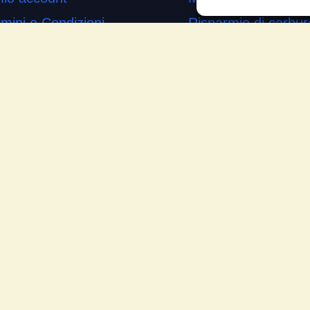
mini e Condizioni
Risparmio di carbur
ogetto di innovazione
Aumento di potenza 
s’è
Minor consumo di ol
me si usa
Riduzione della rum
temap
Riduzione gas di sc
mande Frequenti
Motore dura più a l
cia la tua testimonianza
Moto
ws
Piloti sportivi
Aerei
Auto
Camper
Meccanici