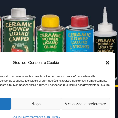
Gestisci Consenso Cookie
enze, utilizziamo tecnologie come i cookie per memorizzare e/o accedere alle
Il consenso a queste tecnologie ci permetterà di elaborare dati come il comportamento
uesto sito. Non acconsentire o ritirare il consenso può influire negativamente su alcune
Nega
Visualizza le preferenze
VIDEO TESTIMONIANZE
Prezzo
Cookie Policy
Informativa sulla Privacy