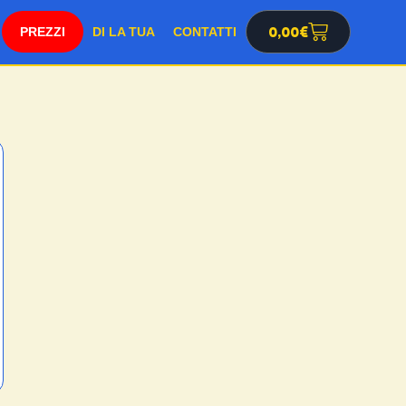
SHOP
0,00
€
DI LA TUA
CONTATTI