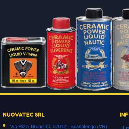
NUOVATEC SRL
IN
Via Rizzi Bruno 10, 37012 - Bussolengo (VR)
Il 