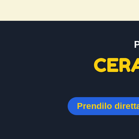
CER
Prendilo diret