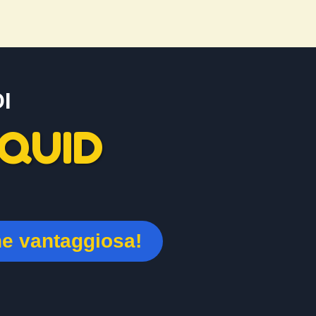
I
QUID
ne vantaggiosa!