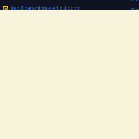
info@ceramicpowerliquid.com
Ter
+39 045 670 4600
Pr
Co
SEGUICI SU
Co
Facebook
Si
YouTube
Do
Instagram
Las
Ne