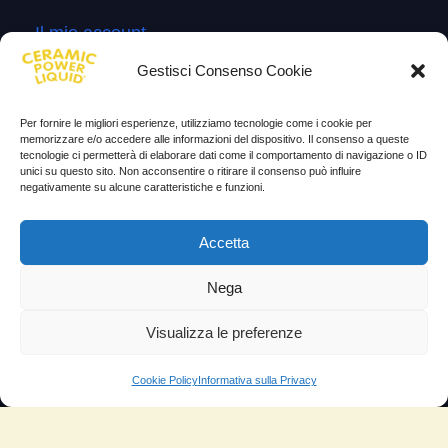
Il mio account
Termini e Condizioni
Gestisci Consenso Cookie
Progetto di innovazione
Per fornire le migliori esperienze, utilizziamo tecnologie come i cookie per
Cos’è
memorizzare e/o accedere alle informazioni del dispositivo. Il consenso a queste
tecnologie ci permetterà di elaborare dati come il comportamento di navigazione o ID
unici su questo sito. Non acconsentire o ritirare il consenso può influire
Come si usa
negativamente su alcune caratteristiche e funzioni.
Sitemap
Accetta
Domande Frequenti
Lascia la tua testimonianza
Nega
News
Visualizza le preferenze
TESTIMONIANZE
Cookie Policy
Informativa sulla Privacy
Molto soddisfatti