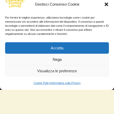
Gestisci Consenso Cookie
Progetto di innovazione
Cos’è
Per fornire le migliori esperienze, utilizziamo tecnologie come i cookie per
memorizzare e/o accedere alle informazioni del dispositivo. Il consenso a queste
Come si usa
tecnologie ci permetterà di elaborare dati come il comportamento di navigazione o ID
unici su questo sito. Non acconsentire o ritirare il consenso può influire
Sitemap
negativamente su alcune caratteristiche e funzioni.
Domande Frequenti
Accetta
Lascia la tua testimonianza
Nega
News
Visualizza le preferenze
TESTIMONIANZE
Cookie Policy
Informativa sulla Privacy
Molto soddisfatti
Risparmio di carburante
Aumento di potenza e velocità
Minor consumo di olio