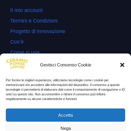
Il mio account
Termini e Condizioni
Progetto di innovazione
Cos’è
Come si usa
Sitemap
Gestisci Consenso Cookie
Domande Frequenti
Per fornire le migliori esperienze, utilizziamo tecnologie come i cookie per
Lascia la tua testimonianza
memorizzare e/o accedere alle informazioni del dispositivo. Il consenso a queste
tecnologie ci permetterà di elaborare dati come il comportamento di navigazione o ID
News
unici su questo sito. Non acconsentire o ritirare il consenso può influire
negativamente su alcune caratteristiche e funzioni.
TESTIMONIANZE
Accetta
Molto soddisfatti
Nega