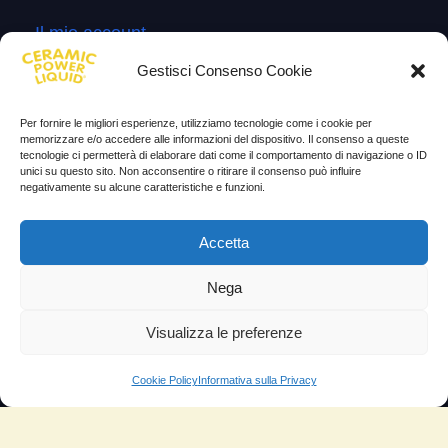
Il mio account
Termini e Condizioni
Gestisci Consenso Cookie
Progetto di innovazione
Per fornire le migliori esperienze, utilizziamo tecnologie come i cookie per
Cos’è
memorizzare e/o accedere alle informazioni del dispositivo. Il consenso a queste
tecnologie ci permetterà di elaborare dati come il comportamento di navigazione o ID
unici su questo sito. Non acconsentire o ritirare il consenso può influire
Come si usa
negativamente su alcune caratteristiche e funzioni.
Sitemap
Accetta
Domande Frequenti
Lascia la tua testimonianza
Nega
News
Visualizza le preferenze
TESTIMONIANZE
Cookie Policy
Informativa sulla Privacy
Molto soddisfatti