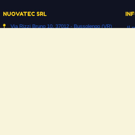
NUOVATEC SRL
IN
Via Rizzi Bruno 10, 37012 - Bussolengo (VR)
Il 
info@ceramicpowerliquid.com
Ter
+39 045 670 4600
Pr
Co
SEGUICI SU
Co
Facebook
Si
YouTube
Do
Instagram
Las
Ne