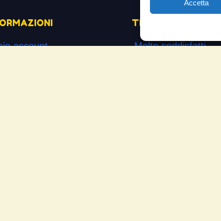
Accetta
FORMAZIONI
TESTIMONIANZE
mio account
Molto soddisfatti
mini e Condizioni
Risparmio di carbur
ogetto di innovazione
Aumento di potenza 
s’è
Minor consumo di ol
me si usa
Riduzione della rum
temap
Riduzione gas di sc
mande Frequenti
Motore dura più a l
cia la tua testimonianza
Moto
ws
Piloti sportivi
Aerei