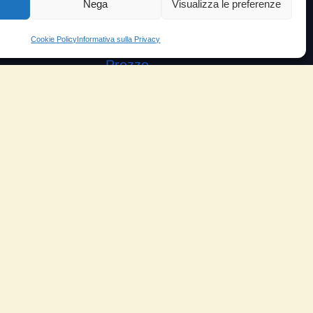
Nega
Visualizza le preferenze
VIDEO TESTIMONIANZE
Cookie Policy
Informativa sulla Privacy
Prezzo
ante
Testimoni soddisfatti
e velocità
Risparmio carburante
io
Minor consumo olio
orosità
Aumento potenza e velocità
arico
Motore dura di più
ungo
Riduzione del rumore
Riduzione gas scarico
Piloti sportivi
Moto e scooter