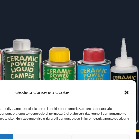
Gestisci Consenso Cookie
enze, utilizziamo tecnologie come i cookie per memorizzare e/o accedere alle
Il consenso a queste tecnologie ci permetterà di elaborare dati come il comportamento
uesto sito. Non acconsentire o ritirare il consenso può influire negativamente su alcune