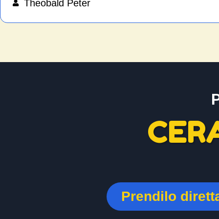
Theobald Peter
CER
Prendilo diret