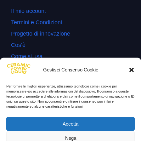
Il mio account
Termini e Condizioni
Progetto di innovazione
Cos’è
Come si usa
Sitemap
Gestisci Consenso Cookie
Domande Frequenti
Per fornire le migliori esperienze, utilizziamo tecnologie come i cookie per
Lascia la tua testimonianza
memorizzare e/o accedere alle informazioni del dispositivo. Il consenso a queste
tecnologie ci permetterà di elaborare dati come il comportamento di navigazione o ID
News
unici su questo sito. Non acconsentire o ritirare il consenso può influire
negativamente su alcune caratteristiche e funzioni.
TESTIMONIANZE
Accetta
Molto soddisfatti
Nega