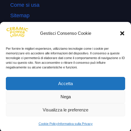
Come si usa
Sitemap
Domande Frequenti
Gestisci Consenso Cookie
Lascia la tua testimonianza
News
Per fornire le migliori esperienze, utilizziamo tecnologie come i cookie per
memorizzare e/o accedere alle informazioni del dispositivo. Il consenso a queste
tecnologie ci permetterà di elaborare dati come il comportamento di navigazione o ID
TESTIMONIANZE
unici su questo sito. Non acconsentire o ritirare il consenso può influire
negativamente su alcune caratteristiche e funzioni.
Molto soddisfatti
Accetta
Risparmio di carburante
Aumento di potenza e velocità
Nega
Minor consumo di olio
Visualizza le preferenze
Riduzione della rumorosità
Cookie Policy
Informativa sulla Privacy
Riduzione gas di scarico