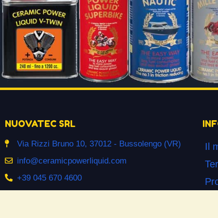
NUOVATEC SRL
IN
Via Rizzi Bruno 10, 37012 - Bussolengo (VR)
Il 
info@ceramicpowerliquid.com
Ter
+39 045 670 4600
Pr
Co
SEGUICI SU
Co