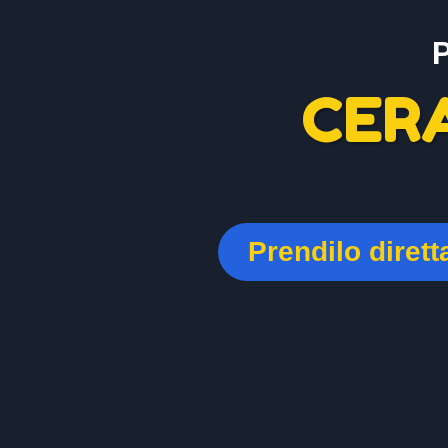
CER
Prendilo diret