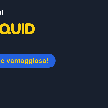
I
QUID
ne vantaggiosa!