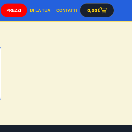
SHOP
0,00
€
DI LA TUA
CONTATTI