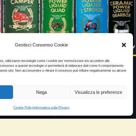
Gestisci Consenso Cookie
enze, utilizziamo tecnologie come i cookie per memorizzare e/o accedere alle
Il consenso a queste tecnologie ci permetterà di elaborare dati come il comportamento
uesto sito. Non acconsentire o ritirare il consenso può influire negativamente su alcune
VIDEO TESTIMONIANZE
Prezzo
Nega
Visualizza le preferenze
ante
Testimoni soddisfatti
Cookie Policy
Informativa sulla Privacy
e velocità
Risparmio carburante
io
Minor consumo olio
orosità
Aumento potenza e velocità