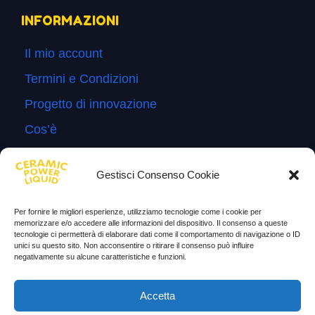
INFORMAZIONI
Il mio account
Termini e Condizioni
Progetto di innovazione
Cos’è
Come si usa
Gestisci Consenso Cookie
Sitemap
Domande Frequenti
Per fornire le migliori esperienze, utilizziamo tecnologie come i cookie per
memorizzare e/o accedere alle informazioni del dispositivo. Il consenso a queste
Lascia la tua testimonianza
tecnologie ci permetterà di elaborare dati come il comportamento di navigazione o ID
unici su questo sito. Non acconsentire o ritirare il consenso può influire
News
negativamente su alcune caratteristiche e funzioni.
TESTIMONIANZE
Accetta