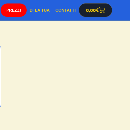
SHOP
0,00
€
DI LA TUA
CONTATTI