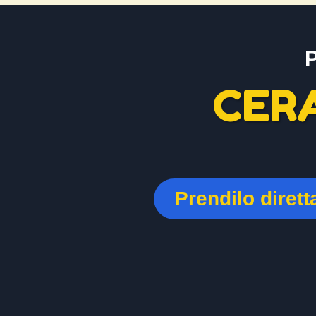
CER
Prendilo diret