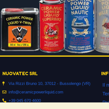
NUOVATEC SRL
IN
Via Rizzi Bruno 10, 37012 - Bussolengo (VR)
Il 
info@ceramicpowerliquid.com
Ter
+39 045 670 4600
Pr