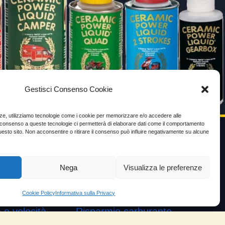
Gestisci Consenso Cookie
enze, utilizziamo tecnologie come i cookie per memorizzare e/o accedere alle
Il consenso a queste tecnologie ci permetterà di elaborare dati come il comportamento
uesto sito. Non acconsentire o ritirare il consenso può influire negativamente su alcune
VIDEO TESTIMONIANZE
Nega
Visualizza le preferenze
Prezzo
ante
Testimoni soddisfatti
Cookie Policy
Informativa sulla Privacy
e velocità
Risparmio carburante