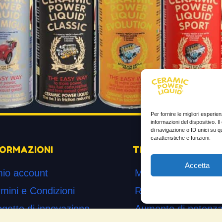
Per fornire le migliori esperi
informazioni del dispositivo. 
di navigazione o ID unici su q
caratteristiche e funzioni.
FORMAZIONI
TESTIMONIANZE
Accetta
mio account
Molto soddisfatti
mini e Condizioni
Risparmio di carbur
ogetto di innovazione
Aumento di potenza 