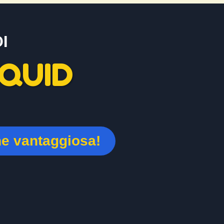
I
QUID
ne vantaggiosa!