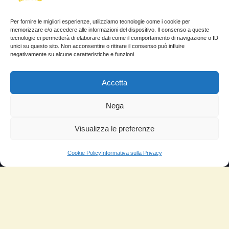
Cos’è
Per fornire le migliori esperienze, utilizziamo tecnologie come i cookie per
Come si usa
memorizzare e/o accedere alle informazioni del dispositivo. Il consenso a queste
tecnologie ci permetterà di elaborare dati come il comportamento di navigazione o ID
Sitemap
unici su questo sito. Non acconsentire o ritirare il consenso può influire
negativamente su alcune caratteristiche e funzioni.
Domande Frequenti
Accetta
Lascia la tua testimonianza
News
Nega
TESTIMONIANZE
Visualizza le preferenze
Molto soddisfatti
Cookie Policy
Informativa sulla Privacy
Risparmio di carburante
Aumento di potenza e velocità
Minor consumo di olio
Riduzione della rumorosità