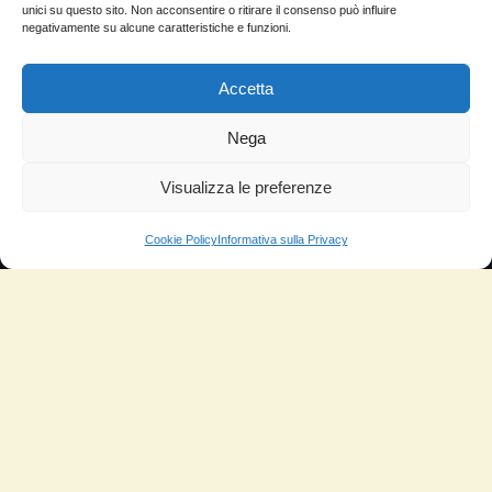
Domande Frequenti
unici su questo sito. Non acconsentire o ritirare il consenso può influire
negativamente su alcune caratteristiche e funzioni.
Lascia la tua testimonianza
News
Accetta
TESTIMONIANZE
Nega
Visualizza le preferenze
Molto soddisfatti
Risparmio di carburante
Cookie Policy
Informativa sulla Privacy
Aumento di potenza e velocità
Minor consumo di olio
Riduzione della rumorosità
Riduzione gas di scarico
Motore dura più a lungo
Moto