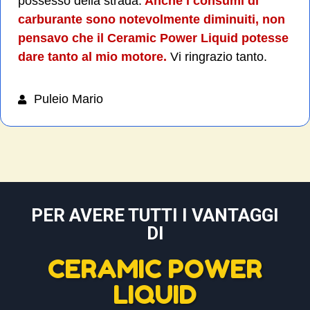
possesso della strada.
Anche i consumi di
carburante sono notevolmente diminuiti, non
pensavo che il Ceramic Power Liquid potesse
dare tanto al mio motore.
Vi ringrazio tanto.
Puleio Mario
PER AVERE TUTTI I VANTAGGI
DI
CERAMIC POWER
LIQUID