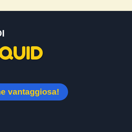
I
QUID
ne vantaggiosa!