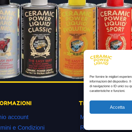
Per fornire le migliori esperi
informazioni del dispositivo. 
di navigazione o ID unici su q
caratteristiche e funzioni.
FORMAZIONI
TESTIMONIANZE
Accetta
mio account
Molto soddisfatti
mini e Condizioni
Risparmio di carbur