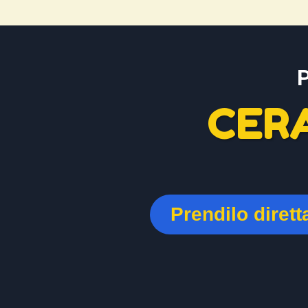
CER
Prendilo diret