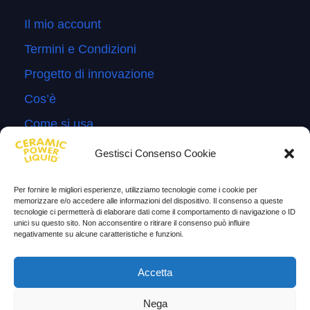
Il mio account
Termini e Condizioni
Progetto di innovazione
Cos’è
Come si usa
Sitemap
Gestisci Consenso Cookie
Domande Frequenti
Per fornire le migliori esperienze, utilizziamo tecnologie come i cookie per
Lascia la tua testimonianza
memorizzare e/o accedere alle informazioni del dispositivo. Il consenso a queste
tecnologie ci permetterà di elaborare dati come il comportamento di navigazione o ID
News
unici su questo sito. Non acconsentire o ritirare il consenso può influire
negativamente su alcune caratteristiche e funzioni.
TESTIMONIANZE
Accetta
Molto soddisfatti
Nega