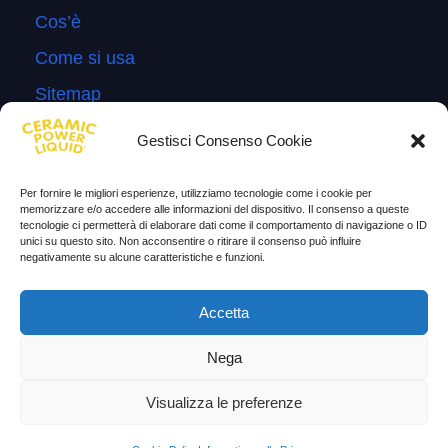
Cos’è
Come si usa
Sitemap
Domande Frequenti
Gestisci Consenso Cookie
Lascia la tua testimonianza
Per fornire le migliori esperienze, utilizziamo tecnologie come i cookie per
News
memorizzare e/o accedere alle informazioni del dispositivo. Il consenso a queste
tecnologie ci permetterà di elaborare dati come il comportamento di navigazione o ID
unici su questo sito. Non acconsentire o ritirare il consenso può influire
TESTIMONIANZE
negativamente su alcune caratteristiche e funzioni.
Molto soddisfatti
Accetta
Risparmio di carburante
Nega
Aumento di potenza e velocità
Visualizza le preferenze
Minor consumo di olio
Riduzione della rumorosità