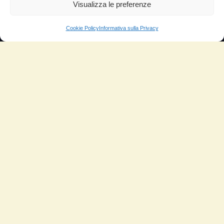
Aumento di potenza e velocità
Visualizza le preferenze
Minor consumo di olio
Cookie Policy
Informativa sulla Privacy
Riduzione della rumorosità
Riduzione gas di scarico
Motore dura più a lungo
Moto
Piloti sportivi
Aerei
Auto
Camper
Meccanici
Nautica
Industriale