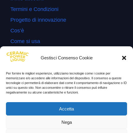
Termini e Condizioni
Progetto di innovazione
Cos’è
Come si usa
Sitemap
Gestisci Consenso Cookie
Domande Frequenti
Lascia la tua testimonianza
Per fornire le migliori esperienze, utilizziamo tecnologie come i cookie per
memorizzare e/o accedere alle informazioni del dispositivo. Il consenso a queste
News
tecnologie ci permetterà di elaborare dati come il comportamento di navigazione o ID
unici su questo sito. Non acconsentire o ritirare il consenso può influire
negativamente su alcune caratteristiche e funzioni.
TESTIMONIANZE
Accetta
Molto soddisfatti
Nega
Risparmio di carburante