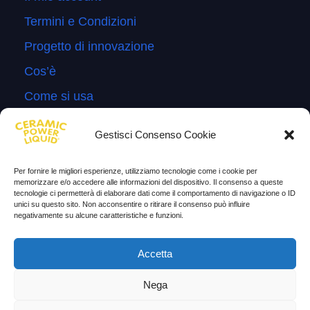
Termini e Condizioni
Progetto di innovazione
Cos’è
Come si usa
Sitemap
Gestisci Consenso Cookie
Domande Frequenti
Lascia la tua testimonianza
Per fornire le migliori esperienze, utilizziamo tecnologie come i cookie per
memorizzare e/o accedere alle informazioni del dispositivo. Il consenso a queste
News
tecnologie ci permetterà di elaborare dati come il comportamento di navigazione o ID
unici su questo sito. Non acconsentire o ritirare il consenso può influire
negativamente su alcune caratteristiche e funzioni.
TESTIMONIANZE
Accetta
Molto soddisfatti
Nega
Risparmio di carburante