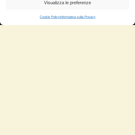
Aumento di potenza e velocità
Visualizza le preferenze
Minor consumo di olio
Cookie Policy
Informativa sulla Privacy
Riduzione della rumorosità
Riduzione gas di scarico
Motore dura più a lungo
Moto
Piloti sportivi
Aerei
Auto
Camper
Meccanici
Nautica
Industriale